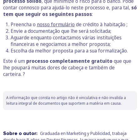
processo sólido
, que minimize o risco para o banco. Pode
contar connosco para ajudá-lo neste processo e, para tal,
só
tem que seguir os seguintes passos
:
Preencha o
nosso formulário
de crédito à habitação ;
Envie a documentação que lhe será solicitada;
Aguarde enquanto contactamos várias instituições
financeiras e negociamos a melhor proposta;
Escolha da melhor proposta para a sua formalização.
Este é um
processo completamente gratuito
que que
lhe poupará muitas dores de cabeça e também de
carteira. ?
A informação que consta no artigo não é vinculativa e não invalida a
leitura integral de documentos que suportem a matéria em causa.
Sobre o autor:
Graduada en Marketing y Publicidad, trabaja
desde hace 8 años en Doutor Finanças, la marca portuguesa que