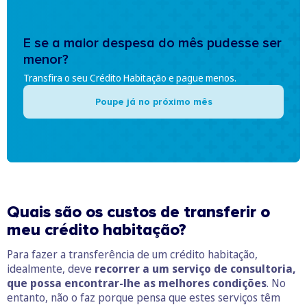
E se a maior despesa do mês pudesse ser
menor?
Transfira o seu Crédito Habitação e pague menos.
Poupe já no próximo mês
Quais são os c
ustos de transferir
o
meu
crédito habitação
?
Para fazer a transferência de um crédito habitação,
idealmente, deve
recorrer a um serviço de consultoria,
que possa encontrar-lhe as melhores condições
. No
entanto, não o faz porque pensa que estes serviços têm