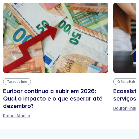
Taxas de Juro
Crédito Habit
Euribor continua a subir em 2026:
Ecossist
Qual o impacto e o que esperar até
serviços 
dezembro?
Doutor Finan
Rafael Afonso