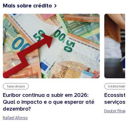
Mais sobre crédito
Taxas de Juro
Crédito Habit
Euribor continua a subir em 2026:
Ecossist
Qual o impacto e o que esperar até
serviços 
dezembro?
Doutor Finan
Rafael Afonso