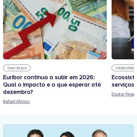
Taxas de Juro
Crédito Habit
Euribor continua a subir em 2026:
Ecossist
Qual o impacto e o que esperar até
serviços 
dezembro?
Doutor Finan
Rafael Afonso