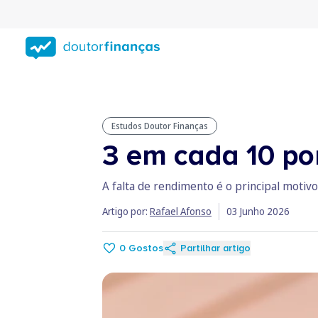
Saltar
para
conteúdo
principal
Estudos Doutor Finanças
3 em cada 10 po
A falta de rendimento é o principal moti
Artigo por:
Rafael Afonso
03 Junho 2026
0
Gostos
Partilhar artigo