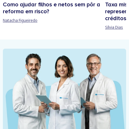
Como ajudar filhos e netos sem pôr a
Taxa mis
reforma em risco?
represen
créditos
Natacha Figueiredo
Sílvia Dias