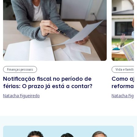
Finanças pessoais
Vida e família
Notificação fiscal no período de
Como aju
férias: O prazo já está a contar?
reforma 
Natacha Figueiredo
Natacha Figu