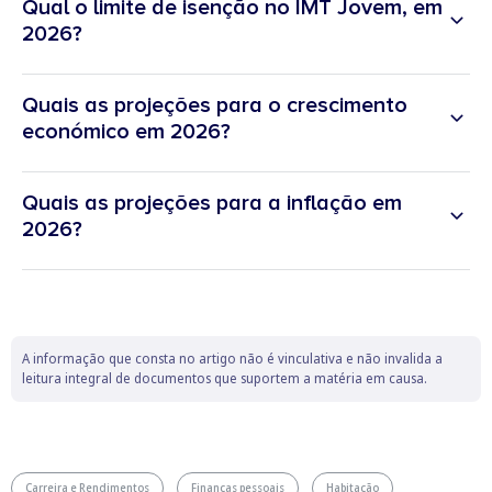
Qual o limite de isenção no IMT Jovem, em
2,8%
para pensões até 1.074,26 euros (com aumento
2026?
mínimo de 9,29 euros);
2,27%
para pensões superiores a 1.074,26 euros e até
3.222,78 euros (com aumento mínimo de 30,08 euros);
Quais as projeções para o crescimento
económico em 2026?
2,02%
para pensões superiores a 3.222,78 euros e até
6.444,56 euros (com aumento mínimo de 73,16 euros).
Quais as projeções para a inflação em
2026?
A informação que consta no artigo não é vinculativa e não invalida a
leitura integral de documentos que suportem a matéria em causa.
Carreira e Rendimentos
Finanças pessoais
Habitação