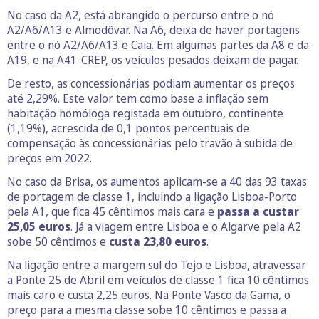
No caso da A2, está abrangido o percurso entre o nó
A2/A6/A13 e Almodôvar. Na A6, deixa de haver portagens
entre o nó A2/A6/A13 e Caia. Em algumas partes da A8 e da
A19, e na A41-CREP, os veículos pesados deixam de pagar.
De resto, as concessionárias podiam aumentar os preços
até 2,29%. Este valor tem como base a inflação sem
habitação homóloga registada em outubro, continente
(1,19%), acrescida de 0,1 pontos percentuais de
compensação às concessionárias pelo travão à subida de
preços em 2022.
No caso da Brisa, os aumentos aplicam-se a 40 das 93 taxas
de portagem de classe 1, incluindo a ligação Lisboa-Porto
pela A1, que fica 45 cêntimos mais cara e
passa a custar
25,05 euros
. Já a viagem entre Lisboa e o Algarve pela A2
sobe 50 cêntimos e
custa 23,80 euros
.
Na ligação entre a margem sul do Tejo e Lisboa, atravessar
a Ponte 25 de Abril em veículos de classe 1 fica 10 cêntimos
mais caro e custa 2,25 euros. Na Ponte Vasco da Gama, o
preço para a mesma classe sobe 10 cêntimos e passa a