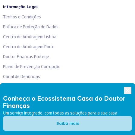
Informação Legal
Termos e Condições
Política de Proteção de Dados
Centro de Arbitragem Lisboa
Centro de Arbitragem Porto
Doutor Finanças Protege
Plano de Prevenção Corrupção
Canal de Denúncias
Livro de Reclamações
Conheça o Ecossistema Casa do Doutor
Finanças
Um serviço integrado, com todas as soluções para a sua casa
Doutor Finanças, Lda
©
2026
Saiba mais