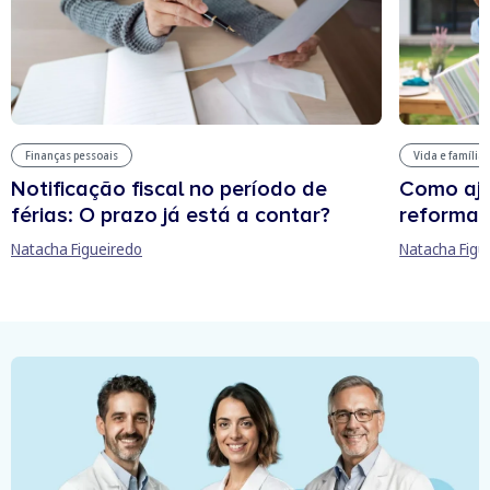
Finanças pessoais
Vida e família
Notificação fiscal no período de
Como aju
férias: O prazo já está a contar?
reforma 
Natacha Figueiredo
Natacha Figu