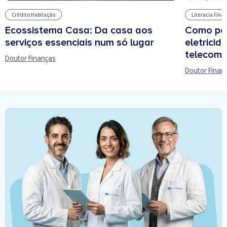
Literacia Fina
Crédito Habitação
Como pou
Ecossistema Casa: Da casa aos
eletricid
serviços essenciais num só lugar
telecomu
Doutor Finanças
Doutor Finan