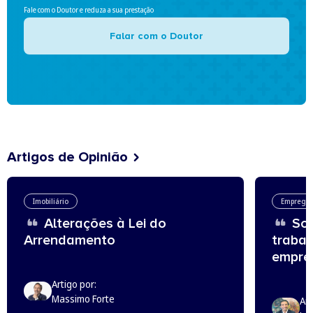
Fale com o Doutor e reduza a sua prestação
Falar com o Doutor
Artigos de Opinião
Imobiliário
Emprego
Alterações à Lei do
Sou
Arrendamento
trabal
empreg
Artigo por:
Massimo Forte
Art