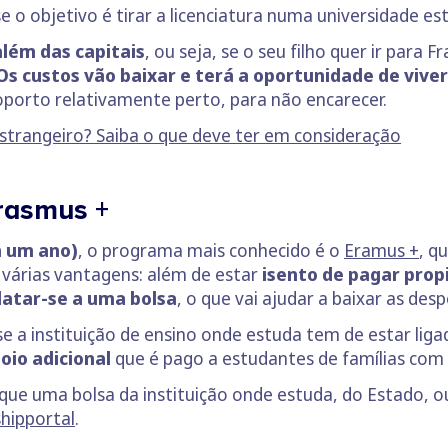
e o objetivo é tirar a licenciatura numa universidade es
além das capitais
, ou seja, se o seu filho quer ir para
Os custos vão baixar e terá a oportunidade de viver
oporto relativamente perto, para não encarecer.
strangeiro? Saiba o que deve ter em consideração
rasmus +
a um ano)
, o programa mais conhecido é o
Eramus +
, q
 várias vantagens: além de estar
isento de pagar propi
atar-se a uma bolsa
, o que vai ajudar a baixar as des
 a instituição de ensino onde estuda tem de estar ligada
oio adicional
que é pago a estudantes de famílias com 
ue uma bolsa da instituição onde estuda, do Estado, o
shipportal
.