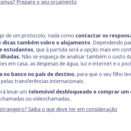
asmus? Prepare o seu orçamento
brigo de um protocolo, nada como
contactar os respons
om
dicas também sobre o alojamento
. Dependendo par
de estudantes
, que à partida será a opção mais em con
tilhadas.
Não se esqueça de analisar também o custo d
ões em casa, as despesas de água, luz e internet e o
poc
a no banco no país de destino
, para que o seu filho l
elas transferências internacionais.
erá levar um
telemóvel desbloqueado e comprar um c
r chamadas ou videochamadas.
strangeiro? Saiba o que deve ter em consideração