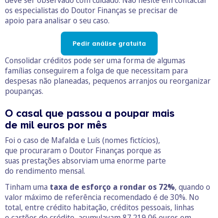
deve ser observado com cuidado. Não hesite em contactar
os especialistas do Doutor Finanças se precisar de
apoio para analisar o seu caso.
Pedir análise gratuita
Consolidar créditos pode ser uma forma de algumas
famílias conseguirem a folga de que necessitam para
despesas não planeadas, pequenos arranjos ou reorganizar
poupanças.
O casal que passou a poupar mais
de mil euros por mês
Foi o caso de Mafalda e Luís (nomes fictícios),
que procuraram o Doutor Finanças porque as
suas prestações absorviam uma enorme parte
do rendimento mensal.
Tinham uma
taxa de esforço a rondar os 72%
, quando o
valor máximo de referência recomendado é de 30%. No
total, entre crédito habitação, créditos pessoais, linhas
e cartões de crédito, acumulavam 87.219,06 euros em