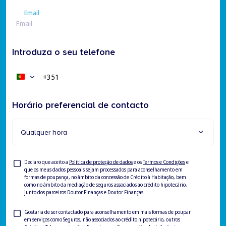
Apelido
Email
Email
Introduza o seu telefone
+351
Portugal
+351
Horário preferencial de contacto
Qualquer hora
Privacy
Declaro que aceito a
Política de proteção de dados
e os
Termos e Condições
e
que os meus dados pessoais sejam processados para aconselhamento em
Check
formas de poupança, no âmbito da concessão de Crédito à Habitação, bem
como no âmbito da mediação de seguros associados ao crédito hipotecário,
junto dos parceiros Doutor Finanças e Doutor Finanças.
Privacy
Gostaria de ser contactado para aconselhamento em mais formas de poupar
em serviços como Seguros, não associados ao crédito hipotecário, outros
Check