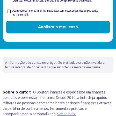
Créditos, Telecomunicações, Energia, e na Compra e Venda de Imóveis.
Newsletter
Aceito receber mensalmente a newsletter com novas sugestões de poupança
no meu email.
Check
Analisar o meu caso
A informação que consta no artigo não é vinculativa e não invalida a
leitura integral de documentos que suportem a matéria em causa.
Sobre o autor:
O Doutor Finanças é especialista em finanças
pessoais e bem‑estar financeiro. Desde 2014, a fintech já ajudou
milhares de pessoas a tomar melhores decisões financeiras através
da partilha de conhecimento, ferramentas práticas e
acompanhamento personalizado.
Saber mais.