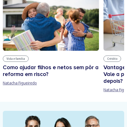
Vida e família
Crédito
Como ajudar filhos e netos sem pôr a
Vantagen
reforma em risco?
Vale a p
depois?
Natacha Figueiredo
Natacha Figu