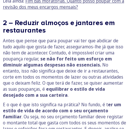
Leia ainda:
Fim das moratórias. Quanto posso poupar com a
revisão dos meus encargos mensais?
2 – Reduzir almoços e jantares em
restaurantes
Antes que pense que para poupar vai ter que abdicar de
tudo aquilo que gosta de fazer, asseguramos-lhe já que isso
não tem de acontecer. Contudo, é impossível criar uma
poupança regular,
se não for feito um esforço em
diminuir algumas despesas não essenciais.
No
entanto, isso não significa que deixe de ir a restaurantes,
corte em todos os momentos de lazer ou outras atividades
que o deixam feliz. O que terá de fazer, se quiser aumentar
as suas poupanças, é
equilibrar o estilo de vida
desejado com a sua carteira
.
E o que é que isto significa na prática? No fundo, é t
er um
estilo de vida de acordo com o seu orçamento
familiar
. Ou seja, no seu orçamento familiar deve registar
o montante total que gasta com todos os seus momentos de
lazer e refeições fora em restaurantes. E depois, analise se,