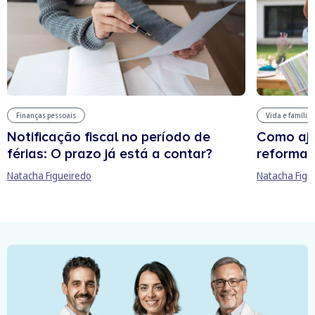
Finanças pessoais
Vida e família
Notificação fiscal no período de
Como aju
férias: O prazo já está a contar?
reforma 
Natacha Figueiredo
Natacha Figu