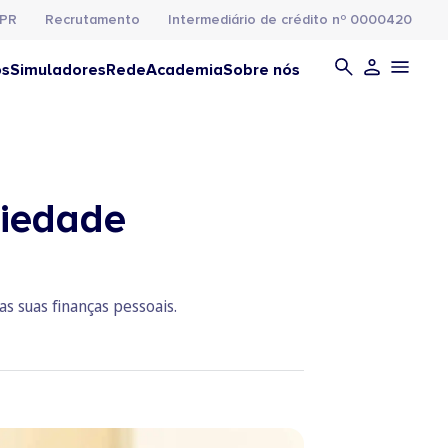
PR
Recrutamento
Intermediário de crédito nº 0000420
os
Simuladores
Rede
Academia
Sobre nós
siedade
s suas finanças pessoais.