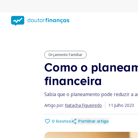
Saltar
para
conteúdo
principal
Orçamento Familiar
Como o planeam
financeira
Sabia que o planeamento pode reduzir a an
Artigo por:
Natacha Figueiredo
11 Julho 2023
0
Gostos
Partilhar artigo