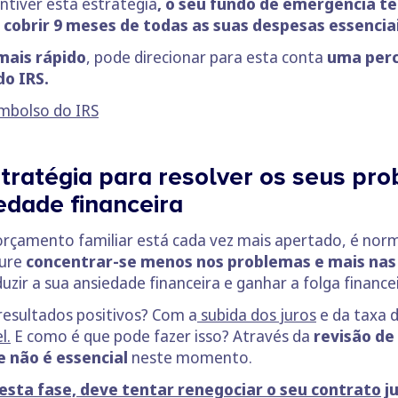
ntiver esta estratégia
,
o seu fundo de emergência ter
a
cobrir 9 meses de todas as suas despesas essenciai
mais rápido
, pode direcionar para esta conta
uma perc
do IRS.
embolso do IRS
stratégia para resolver os seus pr
edade financeira
rçamento familiar está cada vez mais apertado, é norm
cure
concentrar-se menos nos problemas e mais nas 
ir a sua ansiedade financeira e ganhar a folga financei
resultados positivos? Com a
subida dos juros
e da taxa d
l.
E como é que pode fazer isso? Através da
revisão de
e não é essencial
neste momento.
esta fase, deve tentar renegociar o seu contrato
j