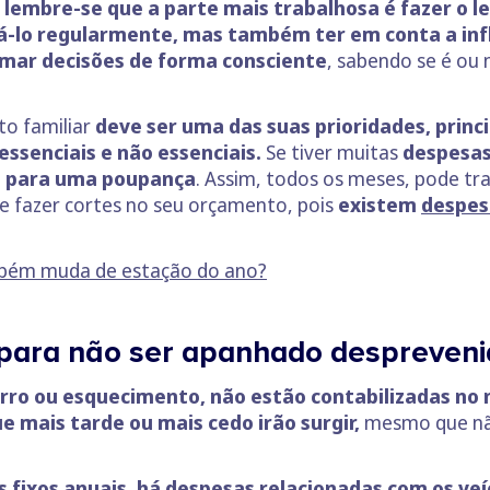
lembre-se que a parte mais trabalhosa é fazer o 
á-lo regularmente, mas também ter em conta a inf
mar decisões de forma consciente
, sabendo se é ou 
to familiar
deve ser uma das suas prioridades, princ
essenciais e não essenciais.
Se tiver muitas
despesas
ro para uma poupança
. Assim, todos os meses, pode tra
e fazer cortes no seu orçamento, pois
existem
despes
mbém muda de estação do ano?
 para não ser apanhado despreven
erro ou esquecimento, não estão contabilizadas no 
 mais tarde ou mais cedo irão surgir,
mesmo que nã
 fixos anuais, há despesas relacionadas com os veí