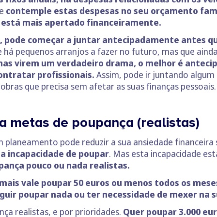
ue
contemple estas despesas no seu orçamento fami
 está mais apertado financeiramente.
s, pode começar a juntar antecipadamente antes q
 há pequenos arranjos a fazer no futuro, mas que aind
s virem um verdadeiro drama, o melhor é antecipar
ntratar profissionais.
Assim, pode ir juntando algum
s obras que precisa sem afetar as suas finanças pessoais
ça metas de poupança (realistas)
 planeamento pode reduzir a sua ansiedade financeira s
la incapacidade de poupar
. Mas esta incapacidade est
ança pouco ou nada realistas.
mais vale poupar 50 euros ou menos todos os mese
eguir poupar nada ou ter necessidade de mexer na 
ça realistas, e por prioridades.
Quer poupar 3.000 eur