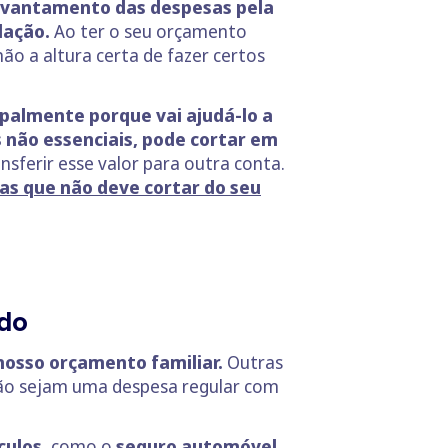
levantamento das despesas pela
lação.
Ao ter o seu orçamento
não a altura certa de fazer certos
ipalmente porque vai ajudá-lo a
 não essenciais,
pode cortar em
nsferir esse valor para outra conta.
as que não deve cortar do seu
ido
nosso orçamento familiar.
Outras
o sejam uma despesa regular com
culos
, como o
seguro automóvel
,