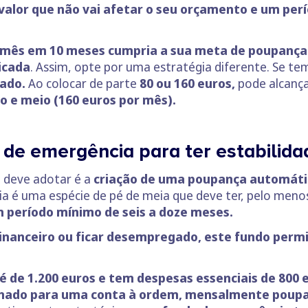
valor que não vai afetar o seu orçamento e um per
r mês em 10 meses cumpria a sua meta de poupança
icada
. Assim, opte por uma estratégia diferente. Se te
ado.
Ao colocar de parte
80 ou 160 euros,
pode alcança
o e meio (160 euros por mês).
de emergência para ter estabilida
e deve adotar é a
criação de uma poupança automáti
a é uma espécie de pé de meia que deve ter, pelo men
m período mínimo de seis a doze meses.
financeiro ou ficar desempregado, este fundo perm
é de 1.200 euros e tem despesas essenciais de 800 
nado para uma conta à ordem, mensalmente poupa 1