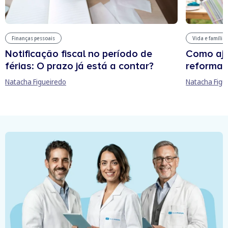
Finanças pessoais
Vida e família
Notificação fiscal no período de
Como aju
férias: O prazo já está a contar?
reforma 
Natacha Figueiredo
Natacha Figu