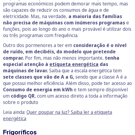
programas económicos podem demorar mais tempo, mas
são capazes de reduzir os consumos de água e de
eletricidade. Mas, na verdade,
a maioria das famílias
não precisa de máquinas com inúmeros programas
e
funções, pois ao longo do ano o mais provável é utilizar dois
ou três programas com frequência.
Outro dos pormenores a ter em
consideração é o nível
de ruído, em decibéis, do modelo que pretende
comprar.
Por fim, mas não menos importante,
tenha
especial atenção à
etiqueta energética
das
máquinas de lavar.
Saiba que a escala energética tem
sete classes que vão de A a G,
sendo que a classe A é a
que possui melhor eficiência. Além disso, pode ter acesso ao
Consumo de energia
em kWh
e tem sempre disponível
um
código QR
, com um acesso direto a toda a informação
sobre o produto
Leia ainda:
Quer poupar na luz? Saiba ler a etiqueta
energética
Frigoríficos