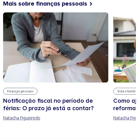
Mais sobre finanças pessoais
Finanças pessoais
Vida e família
Notificação fiscal no período de
Como aju
férias: O prazo já está a contar?
reforma 
Natacha Figueiredo
Natacha Figu