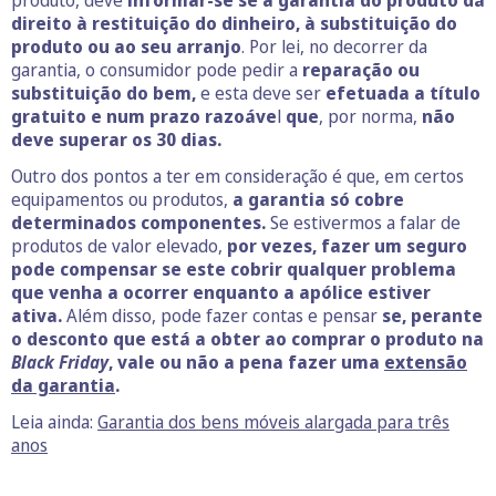
produto, deve
informar-se se a garantia do produto dá
direito à restituição do dinheiro, à substituição do
produto ou ao seu arranjo
. Por lei, no decorrer da
garantia, o consumidor pode pedir a
reparação ou
substituição do bem,
e esta deve ser
efetuada a título
gratuito e num prazo razoáve
l
que
, por norma,
não
deve superar os 30 dias.
Outro dos pontos a ter em consideração é que, em certos
equipamentos ou produtos,
a garantia só cobre
determinados componentes.
Se estivermos a falar de
produtos de valor elevado,
por vezes, fazer um seguro
pode compensar se este cobrir qualquer problema
que venha a ocorrer enquanto a apólice estiver
ativa.
Além disso, pode fazer contas e pensar
se, perante
o desconto que está a obter ao comprar o produto na
Black Friday
, vale ou não a pena fazer uma
extensão
da garantia
.
Leia ainda:
Garantia dos bens móveis alargada para três
anos