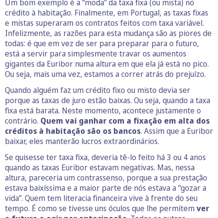
Um bom exemplo é a “moda” da taxa fixa (ou mista) no
crédito à habitação. Finalmente, em Portugal, as taxas fixas
e mistas superaram os contratos feitos com taxa variável.
Infelizmente, as razões para esta mudança são as piores de
todas: é que em vez de ser para preparar para o futuro,
está a servir para simplesmente travar os aumentos
gigantes da Euribor numa altura em que ela já está no pico.
Ou seja, mais uma vez, estamos a correr atrás do prejuízo.
Quando alguém faz um crédito fixo ou misto devia ser
porque as taxas de juro estão baixas. Ou seja, quando a taxa
fixa está barata. Neste momento, acontece justamente o
contrário.
Quem vai ganhar com a fixação em alta dos
créditos à habitação são os bancos
. Assim que a Euribor
baixar, eles manterão lucros extraordinários.
Se quisesse ter taxa fixa, deveria tê-lo feito há 3 ou 4 anos
quando as taxas Euribor estavam negativas. Mas, nessa
altura, pareceria um contrassenso, porque a sua prestação
estava baixíssima e a maior parte de nós estava a “gozar a
vida”. Quem tem literacia financeira vive à frente do seu
tempo. É como se tivesse uns óculos que lhe permitem
ver