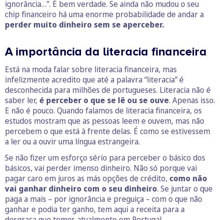
ignorância…”. É bem verdade. Se ainda não mudou o seu
chip financeiro há uma enorme probabilidade de andar a
perder muito dinheiro sem se aperceber.
A importância da literacia financeira
Está na moda falar sobre literacia financeira, mas
infelizmente acredito que até a palavra “literacia” é
desconhecida para milhões de portugueses. Literacia não é
saber ler,
é perceber o que se lê ou se ouve
. Apenas isso.
E não é pouco. Quando falamos de literacia financeira, os
estudos mostram que as pessoas leem e ouvem, mas não
percebem o que está à frente delas. É como se estivessem
a ler ou a ouvir uma língua estrangeira.
Se não fizer um esforço sério para perceber o básico dos
básicos, vai perder imenso dinheiro. Não só porque vai
pagar caro em juros as más opções de crédito,
como não
vai ganhar dinheiro com o seu dinheiro
. Se juntar o que
paga a mais – por ignorância e preguiça – com o que não
ganhar e podia ter ganho, tem aqui a receita para a
desgraça que temos atualmente em Portugal.