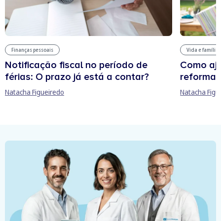
Finanças pessoais
Vida e família
Notificação fiscal no período de
Como aju
férias: O prazo já está a contar?
reforma 
Natacha Figueiredo
Natacha Figu