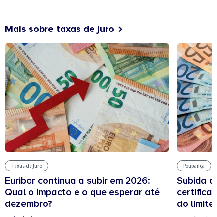
Mais sobre taxas de juro
Taxas de Juro
Poupança
Euribor continua a subir em 2026:
Subida d
Qual o impacto e o que esperar até
certifica
dezembro?
do limit