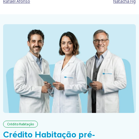
Rafael Afonso
Natacha Figu
Crédito Habitação
Crédito Habitação pré-