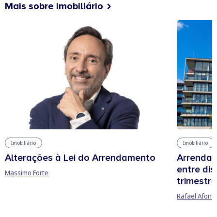
Mais sobre imobiliário
Imobiliário
Imobiliário
Arrendam
Alterações à Lei do Arrendamento
entre di
Massimo Forte
trimestre
Rafael Afons