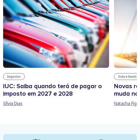
Impostos
Vida e família
IUC: Saiba quando terá de pagar o
Novas re
imposto em 2027 e 2028
muda no
Sílvia Dias
Natacha Figu