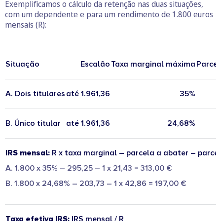
Exemplificamos o cálculo da retenção nas duas situações,
com um dependente e para um rendimento de 1.800 euros
mensais (R):
Situação
Escalão
Taxa marginal máxima
Parcel
A. Dois titulares
até 1.961,36
35%
B. Único titular
até 1.961,36
24,68%
IRS mensal:
R x taxa marginal – parcela a abater – parce
A. 1.800 x 35% – 295,25 – 1 x 21,43 = 313,00 €
B. 1.800 x 24,68% – 203,73 – 1 x 42,86 = 197,00 €
Taxa efetiva IRS:
IRS mensal / R