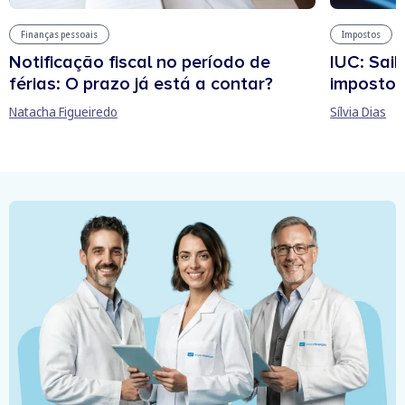
Finanças pessoais
Impostos
Notificação fiscal no período de
IUC: Sai
férias: O prazo já está a contar?
imposto 
Natacha Figueiredo
Sílvia Dias