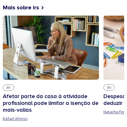
Mais sobre irs
IRS
IRS
Afetar parte da casa à atividade
Despesas
profissional pode limitar a isenção de
deduzir n
mais-valias
Natacha Figu
Rafael Afonso