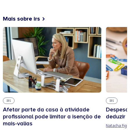
Mais sobre irs
IRS
IRS
Afetar parte da casa à atividade
Despesas
profissional pode limitar a isenção de
deduzir n
mais-valias
Natacha Figu