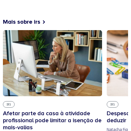
Mais sobre irs
IRS
IRS
Afetar parte da casa à atividade
Despesas
profissional pode limitar a isenção de
deduzir n
mais-valias
Natacha Figu