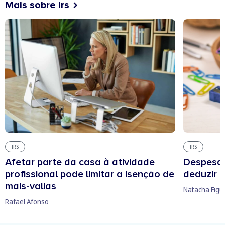
Mais sobre irs
IRS
IRS
Afetar parte da casa à atividade
Despesas
profissional pode limitar a isenção de
deduzir n
mais-valias
Natacha Figu
Rafael Afonso