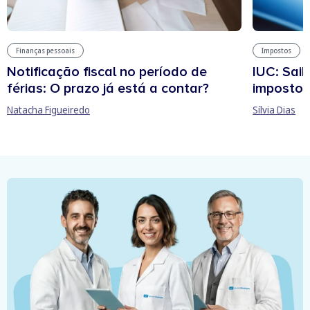
Finanças pessoais
Impostos
Notificação fiscal no período de
IUC: Sai
férias: O prazo já está a contar?
imposto 
Natacha Figueiredo
Sílvia Dias