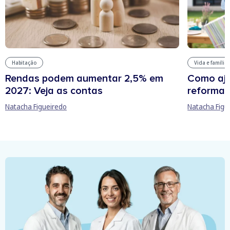
Habitação
Vida e família
Rendas podem aumentar 2,5% em
Como aju
2027: Veja as contas
reforma 
Natacha Figueiredo
Natacha Figu