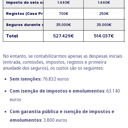
Imposto do selo sobre crédito
1.440€
1.440€
Registos (Casa Pronta)
700€
250€
Seguros durante o contrato
35.000€
35.000€
Total
527.429€
514.037€
No entanto, se contabilizarmos apenas as despesas iniciais
(entrada, comissões, impostos, registos e primeira
anuidade dos seguros), os custos são os seguintes:
Sem isenções:
76.832 euros
Com isenção de impostos e emolumentos
: 63.140
euros
Com garantia pública e isenção de impostos e
emolumentos
: 3.800 euros