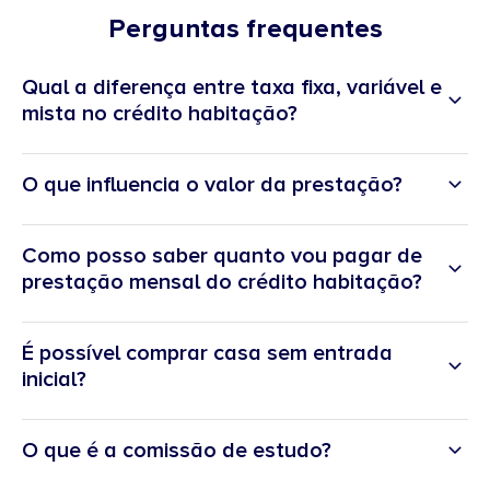
Perguntas frequentes
Qual a diferença entre taxa fixa, variável e
mista no crédito habitação?
Taxa fixa:
prestação constante ao longo do contrato.
O que influencia o valor da prestação?
Taxa variável:
prestação varia consoante a Euribor.
Taxa mista:
começa com taxa fixa e depois passa a variável.
spread
Como posso saber quanto vou pagar de
prestação mensal do crédito habitação?
simulador
É possível comprar casa sem entrada
inicial?
O que é a comissão de estudo?