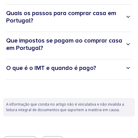
Quais os passos para comprar casa em
Portugal?
Que impostos se pagam ao comprar casa
Avaliar a capacidade financeira e definir um orçamento.
em Portugal?
Escolher a localização e o tipo de imóvel pretendido.
Procurar imóveis e agendar visitas.
O que é o IMT e quando é pago?
Pedir simulações e obter uma pré-aprovação de crédito
habitação (se aplicável).
Fazer uma proposta e negociar o preço do imóvel.
Assinar o Contrato Promessa de Compra e Venda (CPCV).
A informação que consta no artigo não é vinculativa e não invalida a
leitura integral de documentos que suportem a matéria em causa.
Formalizar o crédito junto do banco (se aplicável).
Assinar a escritura pública.