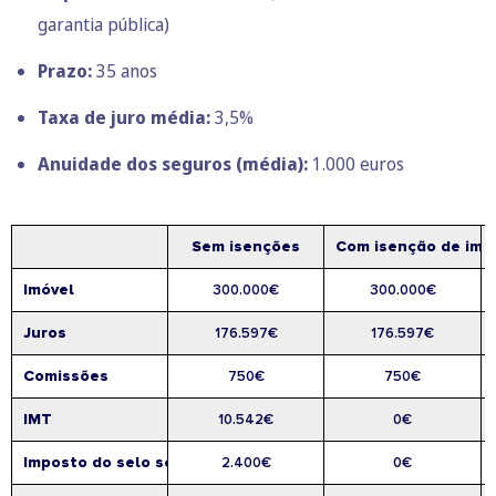
garantia pública)
Prazo:
35 anos
Taxa de juro média:
3,5%
Anuidade dos seguros (média):
1.000 euros
Sem isenções
Com isenção de imp
Imóvel
300.000€
300.000€
Juros
176.597€
176.597€
Comissões
750€
750€
IMT
10.542€
0€
Imposto do selo sobre aquisição
2.400€
0€