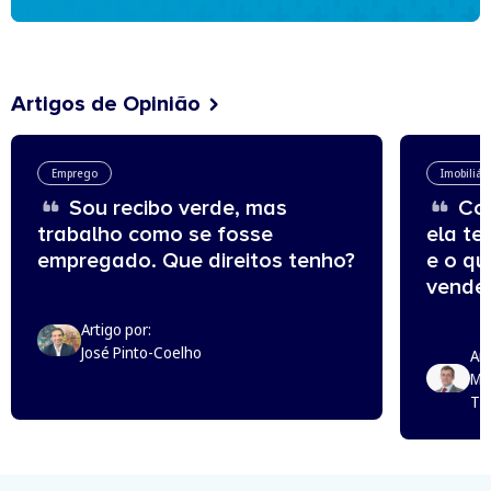
Artigos de Opinião
Emprego
Imobiliár
Sou recibo verde, mas
Com
trabalho como se fosse
ela te
empregado. Que direitos tenho?
e o q
vende
Artigo por:
José Pinto-Coelho
Art
Mi
Th