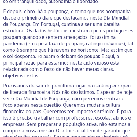
se em tranquilidade, autonomia e liberdade.
E depois, claro, há a poupança, o tema que nos acompanha
desde o primeiro dia e que destacamos neste Dia Mundial
da Poupança. Em Portugal, continua a ser uma batalha
estrutural. Os dados históricos mostram que os portugueses
poupam quando se sentem ameaçados, foi assim na
pandemia (em que a taxa de poupança atingiu máximos), tal
como é sempre que há nuvens no horizonte. Mas assim que
o sol desponta, relaxam e deixam de poupar. E aqui, a
principal razão para estarmos neste ciclo vicioso está
relacionada com o facto de não haver metas claras,
objetivos certos.
Precisamos de sair do penúltimo lugar no ranking europeu
de literacia financeira. Nós não desistimos. E apesar de hoje
ser o Dia Mundial de Poupança, não queremos centrar o
foco apenas nesta questão. Queremos mudar a cultura
financeira do país. Queremos ter impacto sistémico. E para
isso é preciso trabalhar com professores, escolas, alunos e
empresas. Sem preparar a população ativa, não estamos a
cumprir a nossa missão. O setor social tem de garantir que
ninguém fica para trás. Porque uma mudança sistémica só