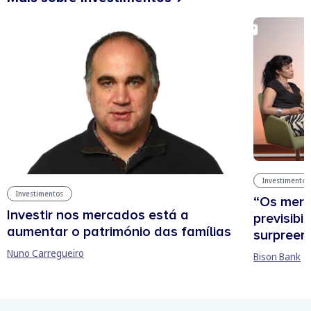
Investimentos
Investimentos
“Os mer
Investir nos mercados está a
previsibi
aumentar o património das famílias
surpree
Nuno Carregueiro
Bison Bank