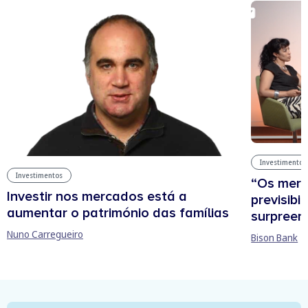
Investimentos
Investimentos
“Os mer
Investir nos mercados está a
previsibi
aumentar o património das famílias
surpree
Nuno Carregueiro
Bison Bank