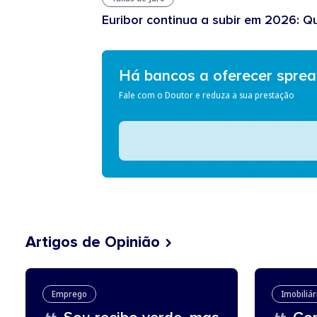
Euribor continua a subir em 2026: Q
Há bancos a oferecer spre
Fale com o Doutor e reduza a sua prestação
Artigos de Opinião
Emprego
Imobiliár