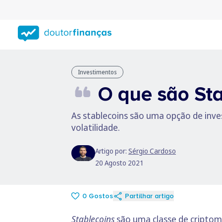
Saltar
para
conteúdo
principal
Investimentos
O que são Sta
As stablecoins são uma opção de inve
volatilidade.
Artigo por:
Sérgio Cardoso
20 Agosto 2021
0
Gostos
Partilhar artigo
Stablecoins
são uma classe de criptomo