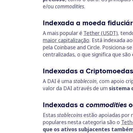
e/ou
commodities
.
Indexada a moeda fiduciár
A mais popular é
Tether (USDT)
, tend
maior capitalização
. Está indexada a
pela Coinbase and Circle. Posiciona-
centralizadas, o que significa que são
Indexadas a Criptomoeda
A DAI é uma
stablecoin
, com apoio cr
valor da DAI através de um
sistema 
Indexadas a
commodities
o
Estas
stablecoins
estão apoiadas por 
populares nesta categoria são o
Teth
que os ativos subjacentes também