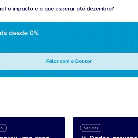
ual o impacto e o que esperar até dezembro?
ads desde 0%
Falar com o Doutor
io
Seguros