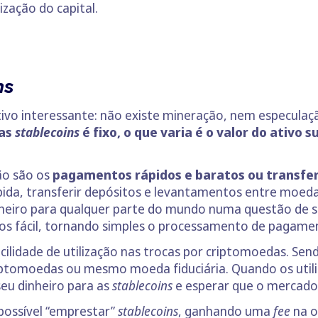
ização do capital.
ns
ativo interessante: não existe mineração, nem especulaç
das
stablecoins
é fixo, o que varia é o valor do ativo 
ção são os
pagamentos rápidos e baratos ou transferê
ida, transferir depósitos e levantamentos entre moeda
inheiro para qualquer parte do mundo numa questão de 
s fácil, tornando simples o processamento de pagame
acilidade de utilização nas trocas por criptomoedas. Sen
criptomoedas ou mesmo moeda fiduciária. Quando os uti
eu dinheiro para as
stablecoins
e esperar que o mercado 
ossível “emprestar”
stablecoins
, ganhando uma
fee
na o