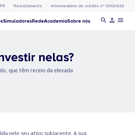
PR
Recrutamento
Intermediário de crédito nº 0000420
os
Simuladores
Rede
Academia
Sobre nós
vestir nelas?
lo, que têm receio da elevada
ida pelo seu ativo subjacente. A sua