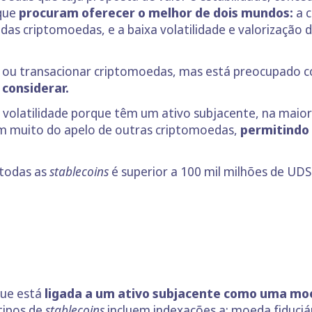
que
procuram oferecer o melhor de dois mundos:
a 
das criptomoedas, e a baixa volatilidade e valorização 
r ou transacionar criptomoedas, mas está preocupado c
 considerar.
à volatilidade porque têm um ativo subjacente, na maio
êm muito do apelo de outras criptomoedas,
permitindo 
todas as
stablecoins
é superior a 100 mil milhões de UDS 
que está
ligada a um ativo subjacente como uma mo
 tipos de
stablecoins
incluem indexações a: moeda fiduciá