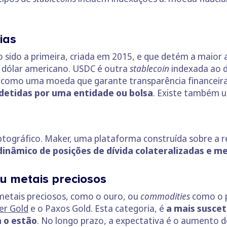
ias
o sido a primeira, criada em 2015, e que detém a maio
o dólar americano. USDC é outra
stablecoin
indexada ao d
se como uma moeda que garante transparência financeira
detidas por uma entidade ou bolsa
. Existe também 
s
iptográfico. Maker, uma plataforma construída sobre a r
dinâmico de posições de dívida colateralizadas e 
u metais preciosos
metais preciosos, como o ouro, ou
commodities
como o 
er Gold
e o Paxos Gold. Esta categoria, é
a mais suscet
 o estão
. No longo prazo, a expectativa é o aumento d