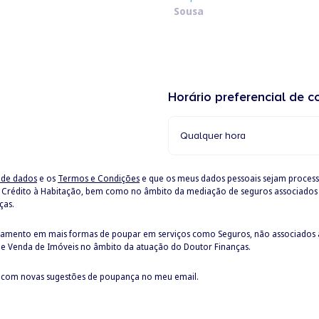
Apelido
Horário preferencial de c
Qualquer hora
o de dados
e os
Termos e Condições
e que os meus dados pessoais sejam proce
ças.
hamento em mais formas de poupar em serviços como Seguros, não associados ao
e Venda de Imóveis no âmbito da atuação do Doutor Finanças.
Aceito receber mensalmente a newsletter com novas sugestões de poupança no meu email.