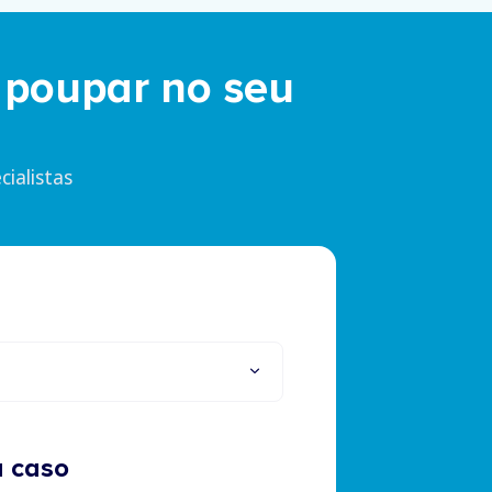
 poupar no seu
ialistas
u caso