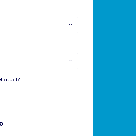
l atual?
o