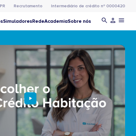
PR
Recrutamento
Intermediário de crédito nº 0000420
os
Simuladores
Rede
Academia
Sobre nós