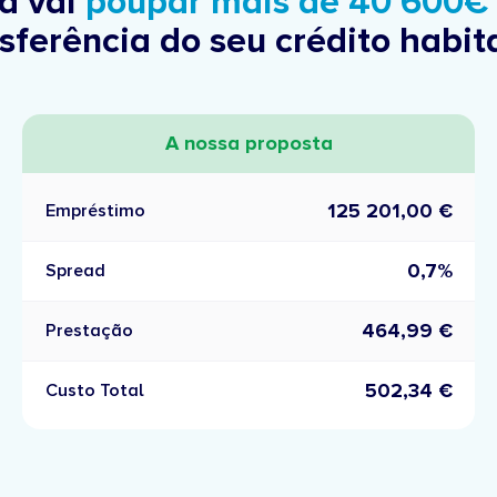
sa vai
poupar mais de 40 600€
sferência do seu crédito habi
A nossa proposta
125 201,00 €
Empréstimo
0,7%
Spread
464,99 €
Prestação
502,34 €
Custo Total