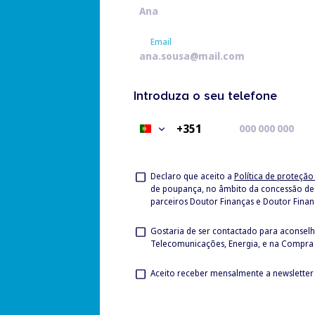
Nome
Email
Email
Introduza o seu telefone
+351
Portugal
+351
Privacy
Declaro que aceito a
Política de proteçã
de poupança, no âmbito da concessão de Crédito à Habitação, bem como no âmbito da mediação de seguros associados ao crédito hipotecário, junto dos
Check
parceiros Doutor Finanças e Doutor Finan
Privacy
Gostaria de ser contactado para aconsel
Telecomunicações, Energia, e na Compra 
Check
Newsletter
Check