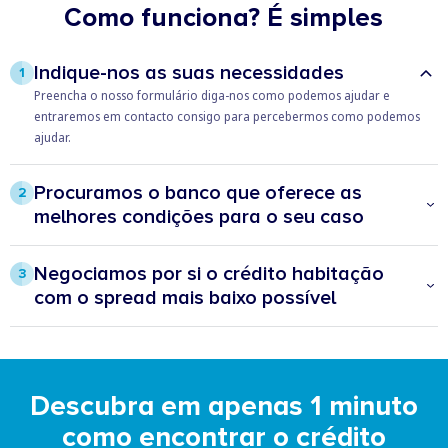
Como funciona? É simples
Indique-nos as suas necessidades
1
Preencha o nosso formulário diga-nos como podemos ajudar e
entraremos em contacto consigo para percebermos como podemos
ajudar.
Procuramos o banco que oferece as
2
melhores condições para o seu caso
Com a transferência do seu crédito pode estar um passo à frente,
prevenindo possíveis aumentos na sua prestação e ainda poupar todos
Negociamos por si o crédito habitação
3
os meses.
com o spread mais baixo possível
O Doutor Finanças vai analisar – desde o spread, às taxas de juros, bem
como os produtos e seguros associados – e negociar junto das várias
instituições a melhor proposta para si.
Descubra em apenas 1 minuto
como encontrar o crédito