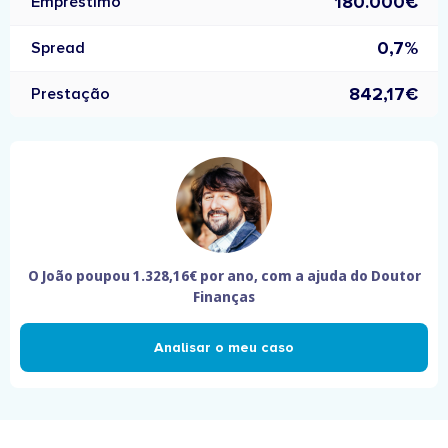
180.000€
Empréstimo
0,7%
Spread
842,17€
Prestação
O João poupou
1.328,16€
por ano, com a ajuda do Doutor
Finanças
Analisar o meu caso