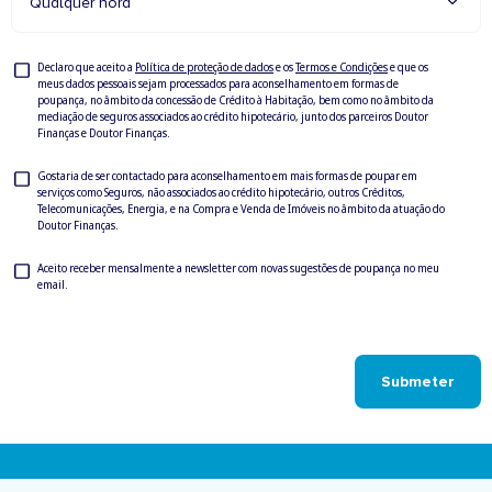
Qualquer hora
Privacy
Declaro que aceito a
Política de proteção de dados
e os
Termos e Condições
e que os
meus dados pessoais sejam processados para aconselhamento em formas de
Check
poupança, no âmbito da concessão de Crédito à Habitação, bem como no âmbito da
mediação de seguros associados ao crédito hipotecário, junto dos parceiros Doutor
Finanças e Doutor Finanças.
Privacy
Gostaria de ser contactado para aconselhamento em mais formas de poupar em
serviços como Seguros, não associados ao crédito hipotecário, outros Créditos,
Check
Telecomunicações, Energia, e na Compra e Venda de Imóveis no âmbito da atuação do
Doutor Finanças.
Newsletter
Aceito receber mensalmente a newsletter com novas sugestões de poupança no meu
email.
Check
Submeter