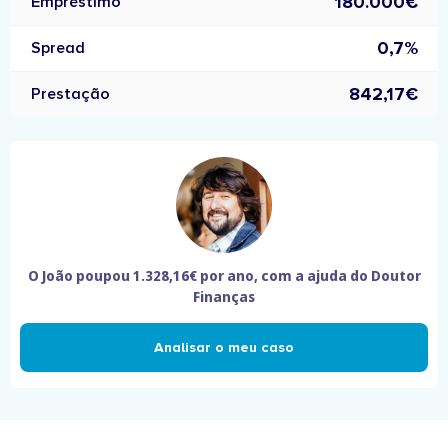
180.000€
Empréstimo
0,7%
Spread
842,17€
Prestação
O João poupou
1.328,16€
por ano, com a ajuda do Doutor
Finanças
Analisar o meu caso