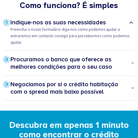
Como funciona? É simples
Indique-nos as suas necessidades
1
Preencha o nosso formulário diga-nos como podemos ajudar e
entraremos em contacto consigo para percebermos como podemos
ajudar.
Procuramos o banco que oferece as
2
melhores condições para o seu caso
Com a transferência do seu crédito pode estar um passo à frente,
prevenindo possíveis aumentos na sua prestação e ainda poupar todos
Negociamos por si o crédito habitação
3
os meses.
com o spread mais baixo possível
O Doutor Finanças vai analisar – desde o spread, às taxas de juros, bem
como os produtos e seguros associados – e negociar junto das várias
instituições a melhor proposta para si.
Descubra em apenas 1 minuto
como encontrar o crédito