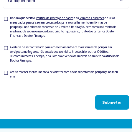
Qualquer hora
Privacy
Declaro que aceito a
Política de proteção de dados
e os
Termos e Condições
e que os
meus dados pessoais sejam processados para aconselhamento em formas de
Check
poupança, no âmbito da concessão de Crédito à Habitação, bem como no âmbito da
mediação de seguros associados ao crédito hipotecário, junto dos parceiros Doutor
Finanças e Doutor Finanças.
Privacy
Gostaria de ser contactado para aconselhamento em mais formas de poupar em
serviços como Seguros, não associados ao crédito hipotecário, outros Créditos,
Check
Telecomunicações, Energia, e na Compra e Venda de Imóveis no âmbito da atuação do
Doutor Finanças.
Newsletter
Aceito receber mensalmente a newsletter com novas sugestões de poupança no meu
email.
Check
Submeter