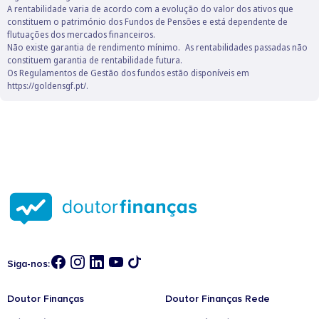
ao lançamento do fundo, a rendibilidade do respetivo benchmark,
A rentabilidade varia de acordo com a evolução do valor dos ativos que
nos termos da alínea b) do nº2 do artigo 6º da Norma
constituem o património dos Fundos de Pensões e está dependente de
Regulamentar nº 11/2024-R, da ASF.
flutuações dos mercados financeiros.​
Não existe garantia de rendimento mínimo. As rentabilidades passadas não
constituem garantia de rentabilidade futura.​
Os Regulamentos de Gestão dos fundos estão disponíveis em
https://goldensgf.pt/.
Siga-nos:
Doutor Finanças
Doutor Finanças Rede