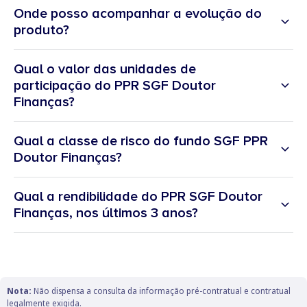
Onde posso acompanhar a evolução do
produto?
Qual o valor das unidades de
participação do PPR SGF Doutor
Finanças?
Qual a classe de risco do fundo SGF PPR
Doutor Finanças?
link
Numa escala de 1 a 7, o PPR SGF Doutor Finanças, está
classificado com um 5, o que significa que está entre os fundos
Qual a rendibilidade do PPR SGF Doutor
com um potencial de remuneração elevada. O PPR não tem capital
Finanças, nos últimos 3 anos?
garantido, o que significa que pode haver perdas.
Assim, o fundo
destina-se a investidores focados no forte crescimento de capital
e com uma tolerância elevada às oscilações do mercado.
por cada 10.000 euros
Classe de risco 5 calculada tendo em consideração a volatilidade
investidos
13.992 euros no PPR
dos últimos 5 anos com referência à data de 31.08.2025,
Nota:
Não dispensa a consulta da informação pré-contratual e contratual
utilizando como parâmetro de referência, para o período anterior
legalmente exigida.​