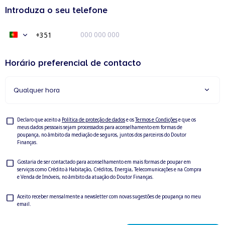
Introduza o seu telefone
+351
Portugal
+351
Horário preferencial de contacto
Qualquer hora
Consentimento
Declaro que aceito a
Política de proteção de dados
e os
Termos e Condições
e que os
meus dados pessoais sejam processados para aconselhamento em formas de
poupança, no âmbito da mediação de seguros, juntos dos parceiros do Doutor
Finanças.
Consentimento
Gostaria de ser contactado para aconselhamento em mais formas de poupar em
serviços como Crédito à Habitação, Créditos, Energia, Telecomunicações e na Compra
para
e Venda de Imóveis, no âmbito da atuação do Doutor Finanças.
ser
contactado
Newsletter
Aceito receber mensalmente a newsletter com novas sugestões de poupança no meu
email.