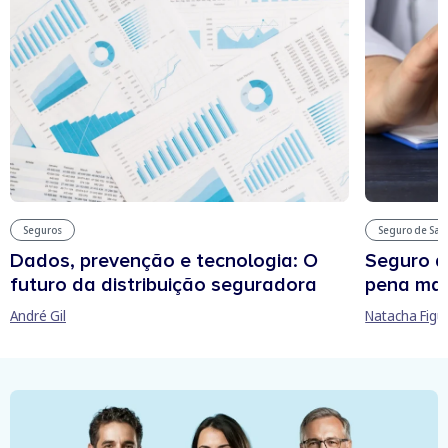
Seguros
Seguro de Sa
Dados, prevenção e tecnologia: O
Seguro d
futuro da distribuição seguradora
pena man
André Gil
Natacha Figu