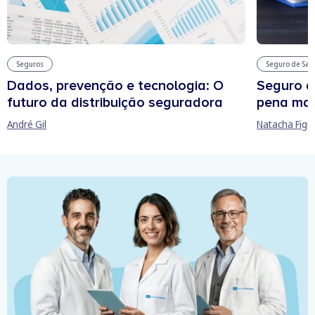
Seguros
Seguro de Sa
Dados, prevenção e tecnologia: O
Seguro d
futuro da distribuição seguradora
pena man
André Gil
Natacha Figu