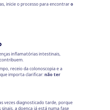
s, inicie o processo para encontrar
o
do
enças inflamatórias intestinais,
 contribuem.
mpo, receio da colonoscopia e a
ue importa clarificar:
não ter
as vezes diagnosticado tarde, porque
 sinais, a doença já está numa fase