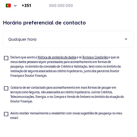
+351
Portugal
+351
Horário preferencial de contacto
Qualquer hora
Privacy
Declaro que aceito a
Política de proteção de dados
e os
Termos e Condições
e que os
meus dados pessoais sejam processados para aconselhamento em formas de
Check
poupança, no âmbito da concessão de Crédito à Habitação, bem como no âmbito da
mediação de seguros associados ao crédito hipotecário, junto dos parceiros Doutor
Finanças e Doutor Finanças.
Privacy
Gostaria de ser contactado para aconselhamento em mais formas de poupar em
serviços como Seguros, não associados ao crédito hipotecário, outros Créditos,
Check
Telecomunicações, Energia, e na Compra e Venda de Imóveis no âmbito da atuação do
Doutor Finanças.
Newsletter
Aceito receber mensalmente a newsletter com novas sugestões de poupança no meu
email.
Check