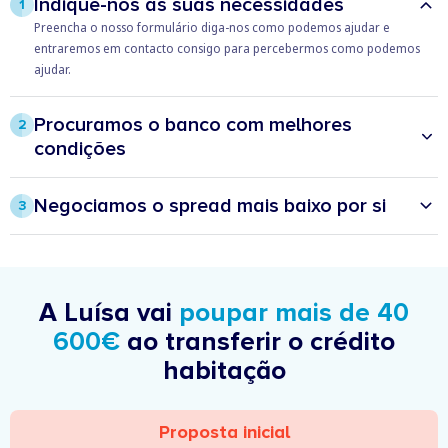
Indique-nos as suas necessidades
1
Preencha o nosso formulário diga-nos como podemos ajudar e
entraremos em contacto consigo para percebermos como podemos
ajudar.
Procuramos o banco com melhores
2
condições
Com a transferência do seu crédito pode estar um passo à frente,
prevenindo possíveis aumentos na sua prestação e ainda poupar todos
Negociamos o spread mais baixo por si
3
os meses.
O Doutor Finanças vai analisar – desde o spread, às taxas de juros, bem
como os produtos e seguros associados – e negociar junto das várias
instituições a melhor proposta para si.
A Luísa vai
poupar mais de 40
600€
ao transferir o crédito
habitação
Proposta inicial