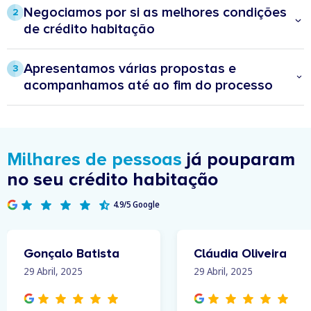
Negociamos por si as melhores condições
2
de crédito habitação
O Doutor Finanças vai analisar – desde o spread, às taxas de juros, bem
como os produtos e seguros associados – e negociar junto das várias
Apresentamos várias propostas e
3
instituições a melhor proposta para si.
acompanhamos até ao fim do processo
Partilhamos várias soluções e ajudamos a tomar as melhores decisões
financeiras, mas a decisão final vai ser sempre sua.
Milhares de pessoas
já pouparam
no seu crédito habitação
4.9/5 Google
Gonçalo Batista
Cláudia Oliveira
29 Abril, 2025
29 Abril, 2025