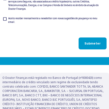
serviços como Seguros, não associados ao crédito hipotecário, outros Créditos,
Check
Telecomunicações, Energia, e na Compra e Venda de Imóveis no âmbito da atuação do
Doutor Finanças.
Newsletter
Aceito receber mensalmente a newsletter com novas sugestões de poupança no meu
email.
Check
Submeter
O Doutor Finanças está registado no Banco de Portugal (nº0000420) como
intermediário de crédito vinculado sem regime de exclusividade tendo
contrato celebrado com: COFIDIS, BANCO SANTANDER TOTTA, SA, ABANCA
CORPORACÍON BANCARIA, S.A., BANKINTER, S.A. – SUCURSAL EM PORTUGAL,
BANCO BPI, S.A., BANCO CTT, BNI – BANCO DE NEGÓCIOS INTERNACIONAL
(EUROPA), S.A., NOVO BANCO, BANCO BIC PORTUGUÊS, S.A., MONTEPIO
CRÉDITO- INSTITUIÇÃO FINANCEIRA DE CRÉDITO, UNION DE CRÉDITOS
INMOBILIÁRIO – ESTABLECIMIENTO FINANCIERO DE CRÉDITO (SOCIEDAD