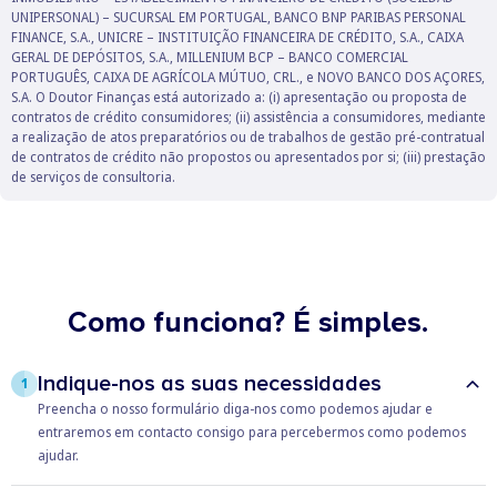
UNIPERSONAL) – SUCURSAL EM PORTUGAL, BANCO BNP PARIBAS PERSONAL
FINANCE, S.A., UNICRE – INSTITUIÇÃO FINANCEIRA DE CRÉDITO, S.A., CAIXA
GERAL DE DEPÓSITOS, S.A., MILLENIUM BCP – BANCO COMERCIAL
PORTUGUÊS, CAIXA DE AGRÍCOLA MÚTUO, CRL., e NOVO BANCO DOS AÇORES,
S.A. O Doutor Finanças está autorizado a: (i) apresentação ou proposta de
contratos de crédito consumidores; (ii) assistência a consumidores, mediante
a realização de atos preparatórios ou de trabalhos de gestão pré-contratual
de contratos de crédito não propostos ou apresentados por si; (iii) prestação
de serviços de consultoria.
Como funciona? É simples.
Indique-nos as suas necessidades
1
Preencha o nosso formulário diga-nos como podemos ajudar e
entraremos em contacto consigo para percebermos como podemos
ajudar.