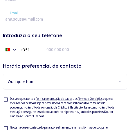
Email
Email
Introduza o seu telefone
+351
Portugal
+351
Horário preferencial de contacto
Qualquer hora
Privacy
Declaro que aceito a
Política de proteção de dados
e os
Termos e Condições
e que os
meus dados pessoais sejam processados para aconselhamento em formas de
Check
poupança, no âmbito da concessão de Crédito à Habitação, bem como no âmbito da
mediação de seguros associados ao crédito hipotecário, junto dos parceiros Doutor
Finanças e Doutor Finanças.
Privacy
Gostaria de ser contactado para aconselhamento em mais formas de poupar em