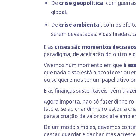
De
crise geopolítica
, com guerras
global.
De
crise ambiental
, com os efeit
serem devastadas, vidas tiradas, c
E as
crises são momentos decisivos
paradigma, de aceitação do outro e 
Vivemos num momento em que
é es
que nada disto está a acontecer ou e
ou se queremos ter um papel ativo 
E as finanças sustentáveis, vêm traze
Agora importa, não só fazer dinheiro
Isto é, se ao criar dinheiro estou a 
para a criação de valor social e ambien
De um modo simples, devemos continua
gastar, guardar e ganhar, mas acresc