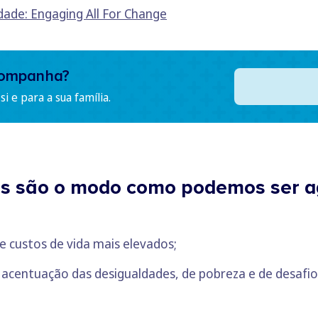
dade: Engaging All For Change
companha?
i e para a sua família.
veis são o modo como podemos se
e custos de vida mais elevados;
e acentuação das desigualdades, de pobreza e de desa