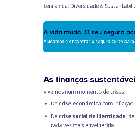
Leia ainda:
Diversidade & Sustentabili
A vida muda. O seu seguro a
Ajudamos a encontrar o seguro certo para s
As finanças sustentá
Vivemos num momento de crises:
De
crise económica
com inflação 
De
crise social de identidade
, d
cada vez mais envelhecida.