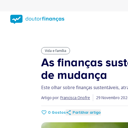
Saltar
para
conteúdo
principal
Vida e família
As finanças sus
de mudança
Este olhar sobre finanças sustentáveis, at
Artigo por:
Francisca Onofre
29 Novembro 202
0
Gostos
Partilhar artigo