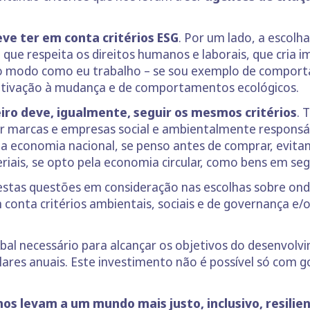
ve ter em conta critérios ESG
. Por um lado, a escolh
ue respeita os direitos humanos e laborais, que cria im
, o modo como eu trabalho – se sou exemplo de comport
otivação à mudança e de comportamentos ecológicos.
iro deve, igualmente, seguir os mesmos critérios
. 
r marcas e empresas social e ambientalmente responsáv
da economia nacional, se penso antes de comprar, evita
riais, se opto pela economia circular, como bens em se
stas questões em consideração nas escolhas sobre onde
onta critérios ambientais, sociais e de governança e/
bal necessário para alcançar os objetivos do desenvolv
dólares anuais. Este investimento não é possível só com 
os levam a um mundo mais justo, inclusivo, resilie