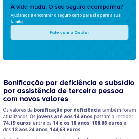
A vida muda. O seu seguro acompanha?
Ajudamos a encontrar o seguro certo para si e para a sua
família.
Fale com o Doutor
Bonificação por deficiência e subsídio
por assistência de terceira pessoa
com novos valores
Os valores da
bonificação por deficiência
também foram
atualizados. Os
jovens até aos 14 anos
passam a receber
74,19 euros
; entre os
14 e os 18 anos
,
108,06 euros
e,
dos
18 aos 24 anos
,
144,63 euros
.