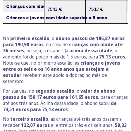
Crianças com idade entre 3 e 6 anos
75,13 €
75,13 €
Crianças e jovens com idade superior a 6 anos
No
primeiro escalão
, o
abono passou de 186,87 euros
para 190,98 euros
, no caso de
crianças com idade até
36 meses
, ou seja, três anos. Já
acima dessa idade
, o
aumento foi de pouco mais de 1,5 euros, para
75,13 euros
.
Note-se que, no primeiro escalão, as
crianças e jovens
entre os seis e os 16 anos anos que estejam a
estudar
recebem este apoio a dobrar, no mês de
setembro.
Por sua vez, no
segundo escalão
, o
valor do abono
passou de 158,17 euros para 161,65 euros
, para crianças
até aos três anos. Acima dessa idade, o abono subiu
de
73,51 euros para 75,13 euro
s.
No
terceiro escalão
, as crianças até três anos passam a
receber
132,07 euros
e, entre os três e os seis anos,
59,33