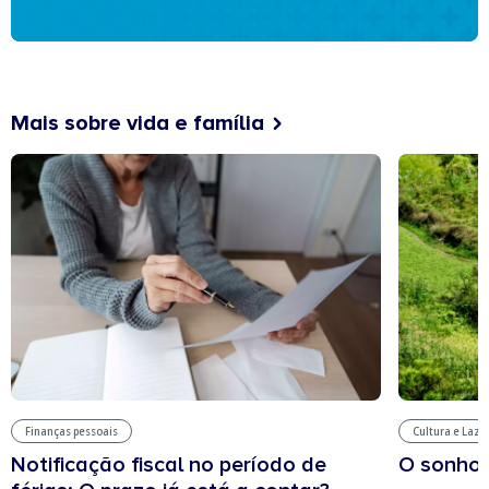
Mais sobre vida e família
Finanças pessoais
Cultura e Laze
Notificação fiscal no período de
O sonho