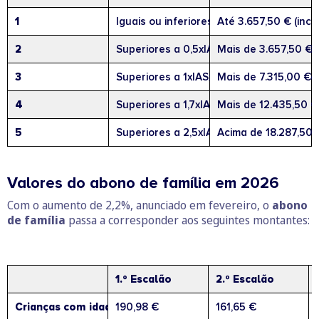
1
Iguais ou inferiores a 0,5xIASx14
Até 3.657,50 € (inclu
2
Superiores a 0,5xIASx14 e iguais ou infe
Mais de 3.657,50 € 
3
Superiores a 1xIASx14 e iguais ou inferio
Mais de 7.315,00 € 
4
Superiores a 1,7xIASx14 e iguais ou infer
Mais de 12.435,50 €
5
Superiores a 2,5xIASx14
Acima de 18.287,50 
Valores do abono de família em 2026
Com o aumento de 2,2%, anunciado em fevereiro, o
abono
de família
passa a corresponder aos seguintes montantes:
1.º Escalão
2.º Escalão
Crianças com idade até 3 anos
190,98 €
161,65 €