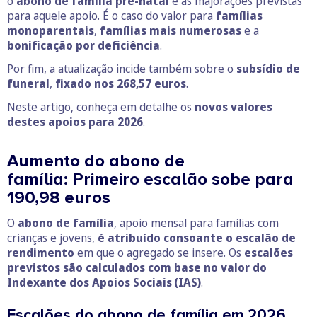
o
abono de família pré-natal
e as majorações previstas
para aquele apoio. É o caso do valor para
famílias
monoparentais
,
famílias mais numerosas
e a
bonificação por deficiência
.
Por fim, a atualização incide também sobre o
subsídio de
funeral
,
fixado nos 268,57 euros
.
Neste artigo, conheça em detalhe os
novos valores
destes apoios para 2026
.
Aumento do abono de
família: Primeiro escalão sobe para
190,98 euros
O
abono de família
, apoio mensal para famílias com
crianças e jovens,
é atribuído consoante o escalão de
rendimento
em que o agregado se insere. Os
escalões
previstos são calculados com base no valor do
Indexante dos Apoios Sociais
(IAS)
.
Escalões do abono de família em 2026