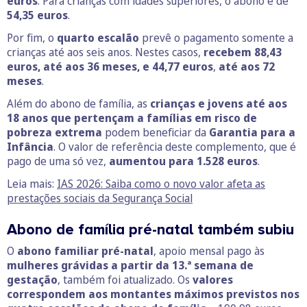
euros
. Para crianças com idades superiores, o abono é de
54,35 euros
.
Por fim, o
quarto escalão
prevê o pagamento somente a
crianças até aos seis anos. Nestes casos,
recebem 88,43
euros, até aos 36 meses, e 44,77 euros
,
até aos 72
meses
.
Além do abono de família, as
crianças e jovens até aos
18 anos que pertençam a famílias em risco de
pobreza extrema
podem beneficiar da
Garantia para a
Infância
. O valor de referência deste complemento, que é
pago de uma só vez,
aumentou para 1.528 euros
.
Leia mais:
IAS 2026: Saiba como o novo valor afeta as
prestações sociais da Segurança Social
Abono de família pré-natal também subiu
O
abono familiar pré-natal
, apoio mensal pago às
mulheres grávidas a partir da 13.ª semana de
gestação
, também foi atualizado. Os
valores
correspondem aos montantes máximos previstos nos