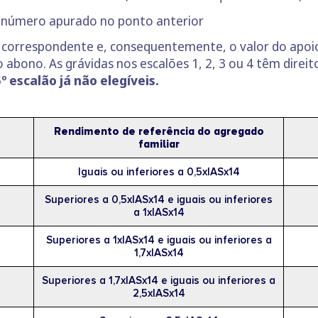
lo número apurado no ponto anterior
 correspondente e, consequentemente, o valor do apoio
o abono. As grávidas nos escalões 1, 2, 3 ou 4 têm direi
 escalão já não elegíveis.
Rendimento de referência do agregado
familiar
Iguais ou inferiores a 0,5xIASx14
Superiores a 0,5xIASx14 e iguais ou inferiores
a 1xIASx14
Superiores a 1xIASx14 e iguais ou inferiores a
1,7xIASx14
Superiores a 1,7xIASx14 e iguais ou inferiores a
2,5xIASx14