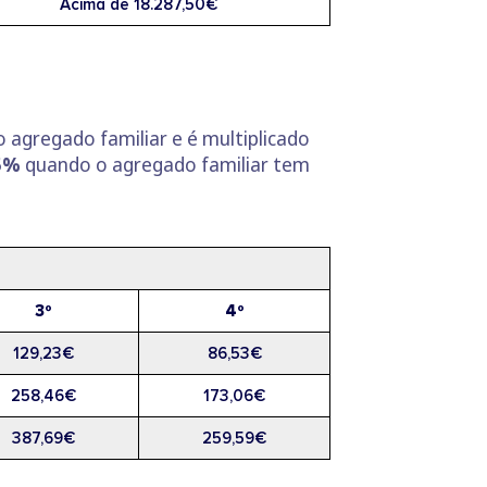
Acima de 18.287,50€
 agregado familiar e é multiplicado
5%
quando o agregado familiar tem
3º
4º
129,23€
86,53€
258,46€
173,06€
387,69€
259,59€