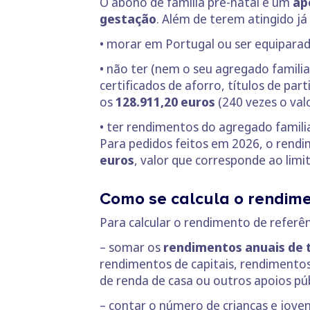
O abono de família pré-natal é um
ap
gestação
. Além de terem atingido já
• morar em Portugal ou ser equiparad
• não ter (nem o seu agregado familia
certificados de aforro, títulos de par
os
128.911,20 euros
(240 vezes o valo
• ter rendimentos do agregado famil
Para pedidos feitos em 2026, o rendi
euros
, valor que corresponde ao limit
Como se calcula o rendime
Para calcular o rendimento de referên
– somar os
rendimentos anuais de 
rendimentos de capitais, rendimentos 
de renda de casa ou outros apoios púb
– contar o número de crianças e joven