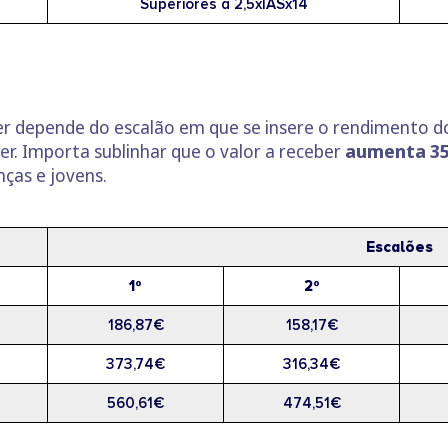
Superiores a 2,5xIASx14
er depende do escalão em que se insere o rendimento do
r. Importa sublinhar que o valor a receber
aumenta 3
nças e jovens.
Escalões
1º
2º
186,87€
158,17€
373,74€
316,34€
560,61€
474,51€