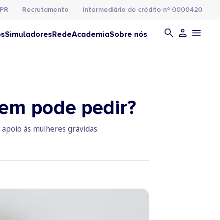
PR
Recrutamento
Intermediário de crédito nº 0000420
os
Simuladores
Rede
Academia
Sobre nós
uem pode pedir?
 apoio às mulheres grávidas.