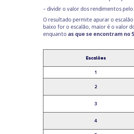
– dividir o valor dos rendimentos pe
O resultado permite apurar o escalão
baixo for o escalão, maior é o valor d
enquanto
as que se encontram no 5º
Escalões
1
2
3
4