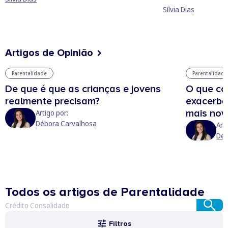
Sílvia Dias
Artigos de Opinião
Parentalidade
Parentalidade
De que é que as crianças e jovens
O que co
realmente precisam?
exacerba
mais nov
Artigo por:
Débora Carvalhosa
Art
Déb
Todos os artigos de Parentalidade
Filtros