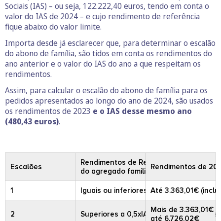
Sociais (IAS) – ou seja, 122.222,40 euros, tendo em conta o
valor do IAS de 2024 – e cujo rendimento de referência
fique abaixo do valor limite.
Importa desde já esclarecer que, para determinar o escalão
do abono de família, são tidos em conta os rendimentos do
ano anterior e o valor do IAS do ano a que respeitam os
rendimentos.
Assim, para calcular o escalão do abono de família para os
pedidos apresentados ao longo do ano de 2024, são usados
os rendimentos de 2023
e o IAS desse mesmo ano
(480,43 euros)
.
Rendimentos de Referência
Escalões
Rendimentos de 20
do agregado familiar
1
Iguais ou inferiores a 0,5xIASx14
Até 3.363,01€ (inclu
Mais de 3.363,01€
2
Superiores a 0,5xIASx14 e iguais ou infe
até 6.726,02€