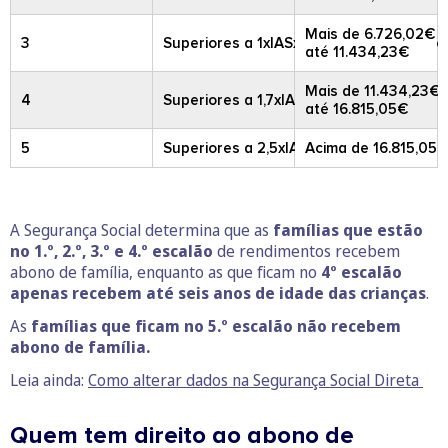
Mais de 6.726,02€
3
Superiores a 1xIASx14 e iguais ou inferio
até 11.434,23€
Mais de 11.434,23€
4
Superiores a 1,7xIASx14 e iguais ou infer
até 16.815,05€
5
Superiores a 2,5xIASx14
Acima de 16.815,05 
A Segurança Social determina que as
famílias que estão
no 1.º, 2.º, 3.º e 4.º escalão
de rendimentos recebem
abono de família, enquanto as que ficam no
4º escalão
apenas recebem até seis anos de idade das crianças
.
As
famílias que ficam no 5.º escalão não recebem
abono de família.
Leia ainda:
Como alterar dados na Segurança Social Direta
Quem tem direito ao abono de