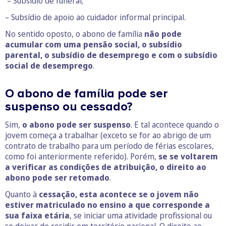
­ – Subsídio de funeral;
– Subsídio de apoio ao cuidador informal principal.
No sentido oposto, o abono de família
não pode
acumular com uma pensão social, o subsídio
parental, o subsídio de desemprego e com o subsídio
social de desemprego
.
O abono de família pode ser
suspenso ou cessado?
Sim,
o abono pode ser suspenso
. E tal acontece quando o
jovem começa a trabalhar (exceto se for ao abrigo de um
contrato de trabalho para um período de férias escolares,
como foi anteriormente referido). Porém,
se se voltarem
a verificar as condições de atribuição, o direito ao
abono pode ser retomado
.
Quanto à
cessação, esta acontece se o jovem não
estiver matriculado no ensino a que corresponde a
sua faixa etária
, se iniciar uma atividade profissional ou
se deixar de residir em território nacional. O direito ao