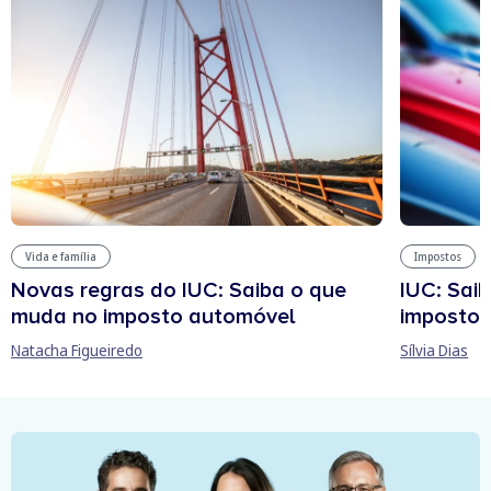
Vida e família
Impostos
Novas regras do IUC: Saiba o que
IUC: Sai
muda no imposto automóvel
imposto 
Natacha Figueiredo
Sílvia Dias