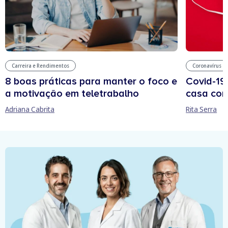
Carreira e Rendimentos
Coronavírus
8 boas práticas para manter o foco e
Covid-19
a motivação em teletrabalho
casa com
Adriana Cabrita
Rita Serra