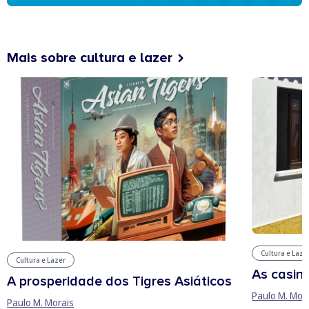
Mais sobre cultura e lazer
Cultura e Laze
Cultura e Lazer
As casin
A prosperidade dos Tigres Asiáticos
Paulo M. Mor
Paulo M. Morais