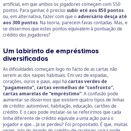
artificial, em que ambos os jogadores começam com 550
pontos. Para ganhar, é preciso
subir até aos 850 pontos
ou, em alternativa, fazer com que o
adversário desça até
aos 300 pontos
. Na teoria, parecem favas contadas. Mas, e
se dissermos que estes pontos equivalem à pontuação de
crédito dos jogadores?
Um labirinto de empréstimos
diversificados
As dificuldades começam logo no facto de as cartas não
serem as dos naipes habituais. Em vez de espadas,
corações, ouros e paus, aqui há
cartas verdes de
“pagamento”, cartas vermelhas de “confronto”,
cartas amarelas de “empréstimo”
. A confusão pode
aumentar se dissermos que existem quatro tipos de linhas
de crédito: automóvel, habitação, educação, cartões de
crédito. E o caos pode instalar-se se referirmos que cada
linha diferente de crédito equivale a uma ação para o
jogador e que… Já se perdeu? Foi propositado. É que, muitas
vezes, isto do mundo do crédito-de-qualquer-coisa pode