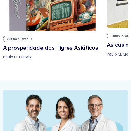
Cultura e Laze
Cultura e Lazer
As casin
A prosperidade dos Tigres Asiáticos
Paulo M. Mor
Paulo M. Morais