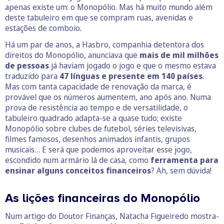
apenas existe um: o Monopólio. Mas há muito mundo além
deste tabuleiro em que se compram ruas, avenidas e
estações de comboio
.
Há um par de anos, a Hasbro, companhia detentora dos
direitos do Monopólio, anunciava que
mais de mil milhões
de pessoas
já haviam jogado o jogo e que o mesmo estava
traduzido para
47 línguas e presente em 140 países
.
Mas com tanta capacidade de renovação da marca, é
provável que os números aumentem, ano após ano. Numa
prova de resistência ao tempo e de versatilidade, o
tabuleiro quadrado adapta-se a quase tudo; existe
Monopólio sobre clubes de futebol, séries televisivas,
filmes famosos, desenhos animados infantis, grupos
musicais… E será que podemos aproveitar esse jogo,
escondido num armário lá de casa, como
ferramenta para
ensinar alguns conceitos financeiros
? Ah, sem dúvida!
As lições financeiras do Monopólio
Num artigo do Doutor Finanças, Natacha Figueiredo mostra-