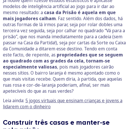
Já houve quem fizesse estudos estatísticos e aplicasse
modelos de inteligência artificial ao jogo para ir dar ao
mesmo resultado: a
casa da Prisão é aquela em que
mais jogadores calham
. Faz sentido. Além dos dados, há
outras formas de lá irmos parar, seja por rolar dobles uma
terceira vez seguida, seja por calhar no quadrado “Vá para a
prisão”, que nos manda imediatamente para a cadeia (sem
passar na Casa da Partida!), seja por cartas da Sorte ou Caixa
da Comunidade a ditarem esse destino. Tendo em conta
este facto, de repente, as
propriedades que se seguem
ao quadrado com as grades da cela, tornam-se
especialmente valiosas
, pois mais jogadores cairão
nesses sítios. O bairro laranja é mesmo apontado como o
que mais visitas recebe. Quem diria, à partida, que aquelas
ruas rosa e cor-de-laranja poderiam, afinal, ser mais
apetecíveis do que as ruas verdes?
Leia ainda:
5 jogos virtuais que ensinam crianças e jovens a
lidarem com o dinheiro
Construir três casas e manter-se