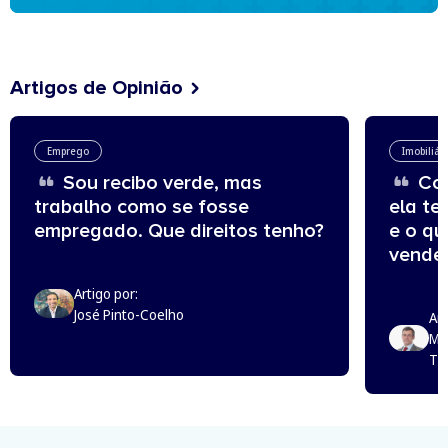
Artigos de Opinião
Emprego
Imobiliár
Sou recibo verde, mas
Com
trabalho como se fosse
ela te
empregado. Que direitos tenho?
e o q
vende
Artigo por:
José Pinto-Coelho
Art
Mi
Th