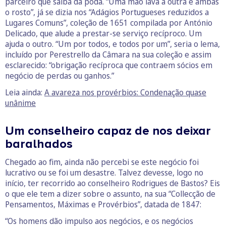
parceiro que saiba da poda. “Uma mão lava a outra e ambas
o rosto”, já se dizia nos “Adágios Portugueses reduzidos a
Lugares Comuns”, coleção de 1651 compilada por António
Delicado, que alude a prestar-se serviço recíproco. Um
ajuda o outro. “Um por todos, e todos por um”, seria o lema,
incluído por Perestrello da Câmara na sua coleção e assim
esclarecido: “obrigação recíproca que contraem sócios em
negócio de perdas ou ganhos.”
Leia ainda:
A avareza nos provérbios: Condenação quase
unânime
Um conselheiro capaz de nos deixar
baralhados
Chegado ao fim, ainda não percebi se este negócio foi
lucrativo ou se foi um desastre. Talvez devesse, logo no
início, ter recorrido ao conselheiro Rodrigues de Bastos? Eis
o que ele tem a dizer sobre o assunto, na sua “Collecção de
Pensamentos, Máximas e Provérbios”, datada de 1847:
“Os homens dão impulso aos negócios, e os negócios