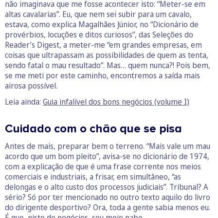
não imaginava que me fosse acontecer isto: “Meter-se em
altas cavalarias”. Eu, que nem sei subir para um cavalo,
estava, como explica Magalhães Júnior, no “Dicionário de
provérbios, locuções e ditos curiosos”, das Seleções do
Reader’s Digest, a meter-me “em grandes empresas, em
coisas que ultrapassam as possibilidades de quem as tenta,
sendo fatal o mau resultado”. Mas… quem nunca?! Pois bem,
se me meti por este caminho, encontremos a saída mais
airosa possível.
Leia ainda:
Guia infalível dos bons negócios (volume I)
Cuidado com o chão que se pisa
Antes de mais, preparar bem o terreno. “Mais vale um mau
acordo que um bom pleito”, avisa-se no dicionário de 1974,
com a explicação de que é uma frase corrente nos meios
comerciais e industriais, a frisar, em simultâneo, “as
delongas e o alto custo dos processos judiciais”. Tribunal? A
sério? Só por ter mencionado no outro texto aquilo do livro
do dirigente desportivo? Ora, toda a gente sabia menos eu.
É que, nisto de negócios, sou meio nabo.